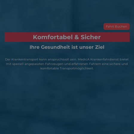
en
Fahrt Buchen
Komfortabel & Sicher
Ihre Gesundheit ist unser Ziel
tet
Der Krankentransport kann anspruchsvoll sein. MedicA Krankenfahrdienst bietet
De
nd
mit speziell angepassten Fahrzeugen und erfahrenen Fahrern eine sichere und
m
komfortable Transportmöglichkeit.