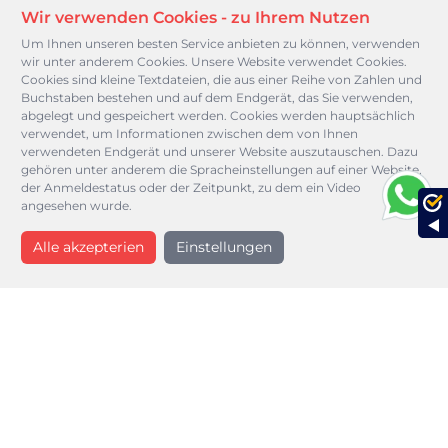
Wir verwenden Cookies - zu Ihrem Nutzen
Um Ihnen unseren besten Service anbieten zu können, verwenden
wir unter anderem Cookies. Unsere Website verwendet Cookies.
Cookies sind kleine Textdateien, die aus einer Reihe von Zahlen und
Buchstaben bestehen und auf dem Endgerät, das Sie verwenden,
abgelegt und gespeichert werden. Cookies werden hauptsächlich
verwendet, um Informationen zwischen dem von Ihnen
verwendeten Endgerät und unserer Website auszutauschen. Dazu
gehören unter anderem die Spracheinstellungen auf einer Website,
0800 48 222 22
der Anmeldestatus oder der Zeitpunkt, zu dem ein Video
kostenlos Anrufen
angesehen wurde.
Einstellungen
Willkommen bei MedicA!
Über Uns
Willkommen bei MedicA
Wir sind Ihr Krankentransport Dienstleister, der